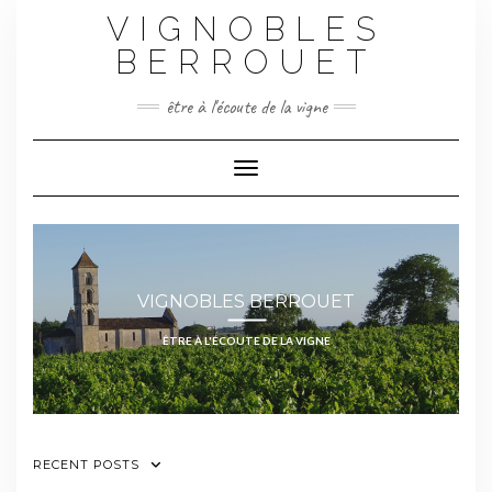
Skip
VIGNOBLES
to
content
BERROUET
être à l'écoute de la vigne
Toggle Navigation
VIGNOBLES BERROUET
ÊTRE À L'ÉCOUTE DE LA VIGNE
RECENT POSTS